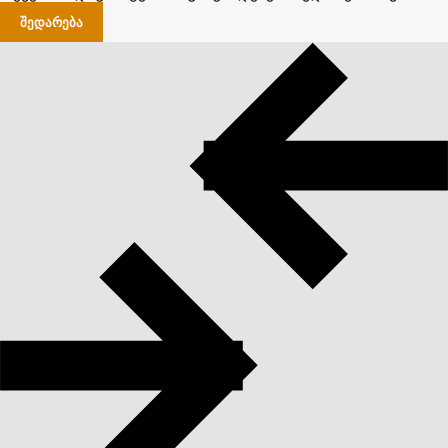
ᲨᲔᲓᲐᲠᲔᲑᲐ