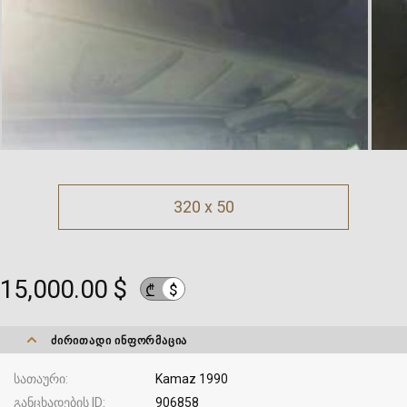
320 x 50
15,000.00 $
$
₾
ᲫᲘᲠᲘᲗᲐᲓᲘ ᲘᲜᲤᲝᲠᲛᲐᲪᲘᲐ
სათაური
Kamaz 1990
განცხადების ID
906858