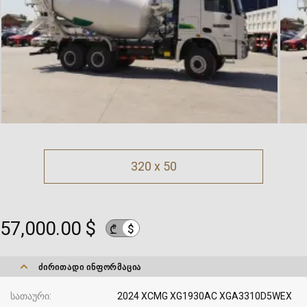
320 x 50
57,000.00 $
$
₾
ᲫᲘᲠᲘᲗᲐᲓᲘ ᲘᲜᲤᲝᲠᲛᲐᲪᲘᲐ
სათაური
2024 XCMG XG1930AC XGA3310D5WEX