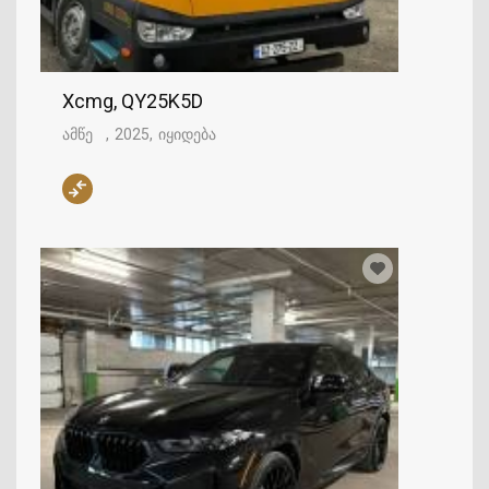
Xcmg, QY25K5D
ამწე
2025
იყიდება