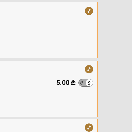
5.00 ₾
$
₾