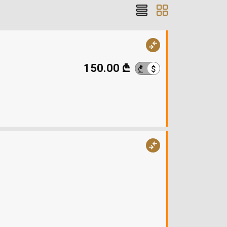
150.00 ₾
$
₾