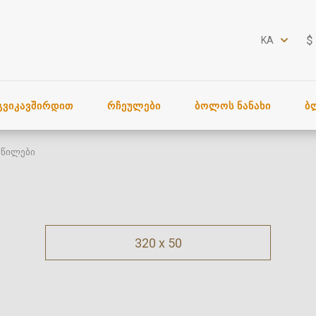
$
KA
ᲒᲕᲘᲙᲐᲕᲨᲘᲠᲓᲘᲗ
ᲠᲩᲔᲣᲚᲔᲑᲘ
ᲑᲝᲚᲝᲡ ᲜᲐᲜᲐᲮᲘ
Ბ
აწილები
320 x 50