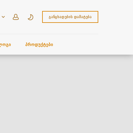
ᲒᲐᲜᲪᲮᲐᲓᲔᲑᲘᲡ ᲓᲐᲛᲐᲢᲔᲑᲐ
ᲚᲝᲒᲘ
ᲞᲠᲝᲓᲣᲥᲢᲔᲑᲘ