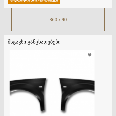
ᲛᲤᲚᲝᲑᲔᲚᲘᲡ ᲡᲮᲕᲐ ᲒᲐᲜᲪᲮᲐᲓᲔᲑᲔᲑᲘ
360 x 90
მსგავსი განცხადებები