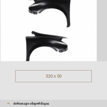
320 x 50
ᲫᲘᲠᲘᲗᲐᲓᲘ ᲘᲜᲤᲝᲠᲛᲐᲪᲘᲐ