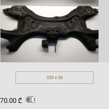
320 x 50
70.00 ₾
$
₾