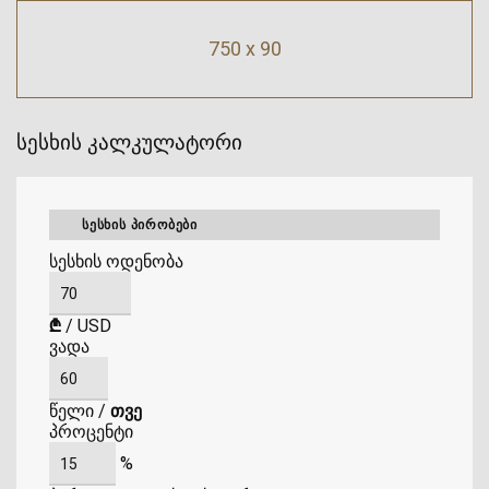
750 x 90
სესხის კალკულატორი
ᲡᲔᲡᲮᲘᲡ ᲞᲘᲠᲝᲑᲔᲑᲘ
სესხის ოდენობა
₾
/
USD
ვადა
წელი
/
თვე
პროცენტი
%