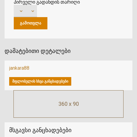
პირველი გადახდის თარიღი
დამატებითი დეტალები
jankara88
ᲛᲤᲚᲝᲑᲔᲚᲘᲡ ᲡᲮᲕᲐ ᲒᲐᲜᲪᲮᲐᲓᲔᲑᲔᲑᲘ
360 x 90
მსგავსი განცხადებები