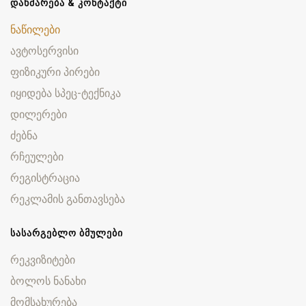
ᲓᲐᲮᲛᲐᲠᲔᲑᲐ & ᲙᲝᲜᲢᲐᲥᲢᲘ
ნაწილები
ავტოსერვისი
ფიზიკური პირები
იყიდება სპეც-ტექნიკა
დილერები
ძებნა
რჩეულები
რეგისტრაცია
რეკლამის განთავსება
ᲡᲐᲡᲐᲠᲒᲔᲑᲚᲝ ᲑᲛᲣᲚᲔᲑᲘ
რეკვიზიტები
ბოლოს ნანახი
მომსახურება