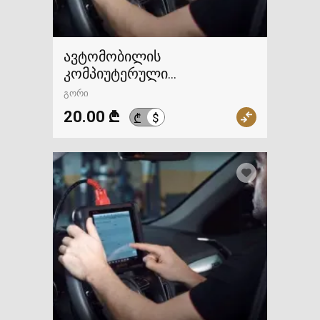
ავტომობილის
კომპიუტერული
დიაგნოსტიკა
გორი
20.00 ₾
$
₾