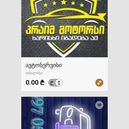
ავტოსერვისი
თბილისი
0.00 ₾
$
₾