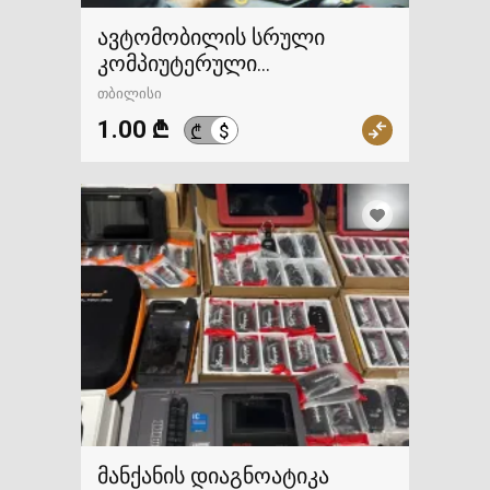
ავტომობილის სრული
კომპიუტერული
დიაგნოსტიკა,ელექტრიკოსი
თბილისი
1.00 ₾
$
₾
მანქანის დიაგნოატიკა