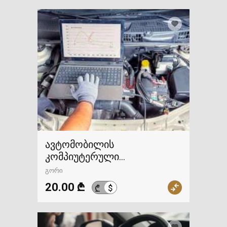
ავტომობილის
კომპიუტერული
დიაგნოსტიკა
გორი
20.00 ₾
$
₾