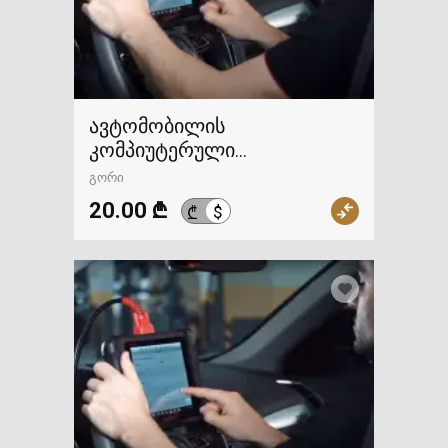
ავტომობილის
კომპიუტერული
დიაგნოსტიკა
გორი
20.00 ₾
$
₾