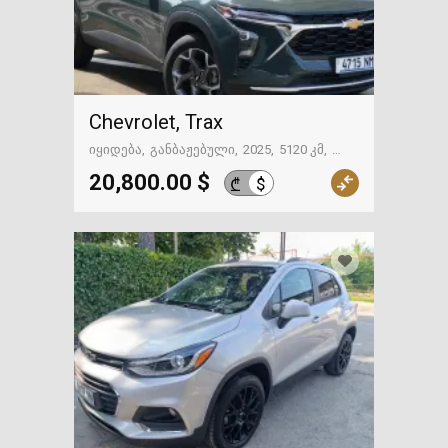
Chevrolet, Trax
იყიდება
განბაჟებული
2025
5120 კმ
თბილისი
20,800.00 $
$
₾