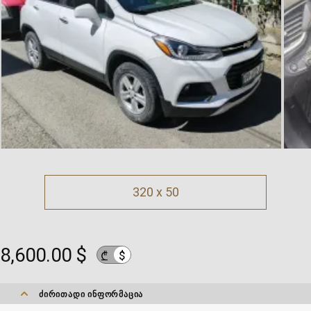
320 x 50
8,600.00 $
$
₾
ᲫᲘᲠᲘᲗᲐᲓᲘ ᲘᲜᲤᲝᲠᲛᲐᲪᲘᲐ