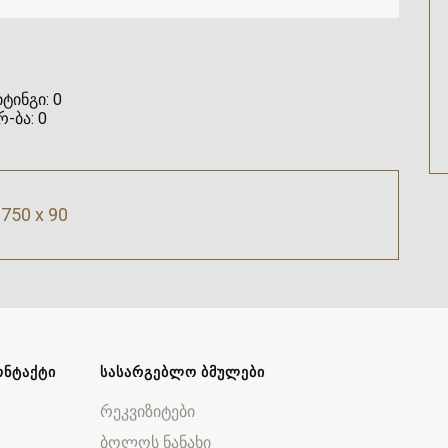
ტინგი:
0
რ-ბა:
0
750 x 90
ᲝᲜᲢᲐᲥᲢᲘ
ᲡᲐᲡᲐᲠᲒᲔᲑᲚᲝ ᲑᲛᲣᲚᲔᲑᲘ
რეკვიზიტები
ბოლოს ნანახი