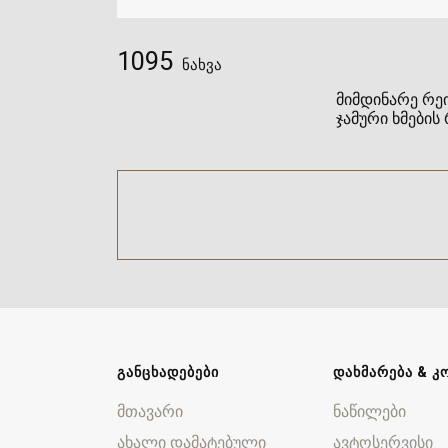
1095
ნახვა
მიმდინარე რეი
ჯამური ხმების 
ᲒᲐᲜᲪᲮᲐᲓᲔᲑᲔᲑᲘ
ᲓᲐᲮᲛᲐᲠᲔᲑᲐ & Კ
მთავარი
ნაწილები
ახალი დამატებული
ავტოსერვისი