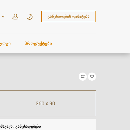
ᲒᲐᲜᲪᲮᲐᲓᲔᲑᲘᲡ ᲓᲐᲛᲐᲢᲔᲑᲐ
ᲚᲝᲒᲘ
ᲞᲠᲝᲓᲣᲥᲢᲔᲑᲘ
360 x 90
ᲛᲡᲒᲐᲕᲡᲘ ᲒᲐᲜᲪᲮᲐᲓᲔᲑᲔᲑᲘ