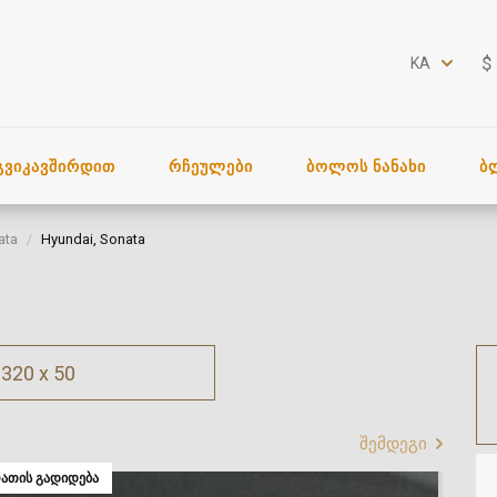
$
KA
ᲒᲕᲘᲙᲐᲕᲨᲘᲠᲓᲘᲗ
ᲠᲩᲔᲣᲚᲔᲑᲘ
ᲑᲝᲚᲝᲡ ᲜᲐᲜᲐᲮᲘ
Ბ
ata
Hyundai, Sonata
320 x 50
შემდეგი
ᲐᲗᲘᲡ ᲒᲐᲓᲘᲓᲔᲑᲐ