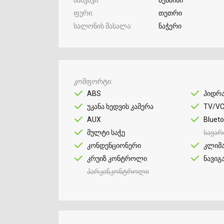
ფერი
თეთრი
სალონის მასალა
ნაჭერი
კომფორტი
ABS
ჰიდრ
უკანა ხედვის კამერა
TV/V
AUX
Bluet
მულტი საჭე
სავარ
კონდენციონერი
კლიმ
კრუიზ კონტროლი
ნავიგ
პარკინკონტროლი