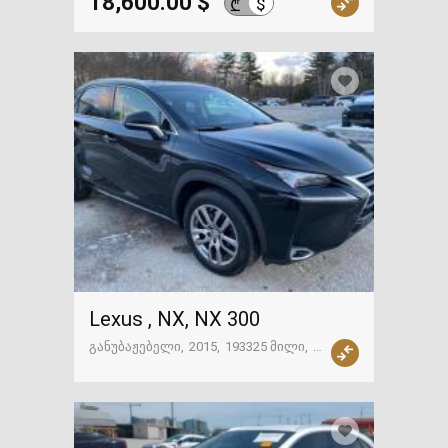
18,600.00 $
$
₾
Lexus , NX, NX 300
განუბაჟებელი
2015
193325 მილი
ამერიკა