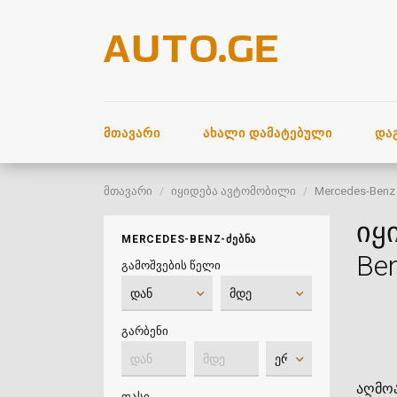
ᲛᲗᲐᲕᲐᲠᲘ
ᲐᲮᲐᲚᲘ ᲓᲐᲛᲐᲢᲔᲑᲣᲚᲘ
ᲓᲐ
მთავარი
იყიდება ავტომობილი
Mercedes-Benz
იყ
MERCEDES-BENZ-ᲫᲔᲑᲜᲐ
Be
გამოშვების წელი
გარბენი
აღმოა
ფასი