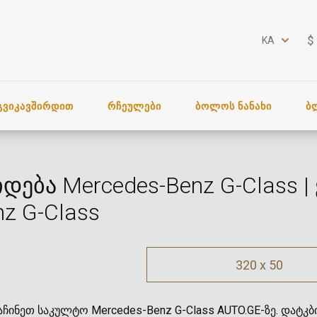
$
KA
ᲒᲕᲘᲙᲐᲕᲨᲘᲠᲓᲘᲗ
ᲠᲩᲔᲣᲚᲔᲑᲘ
ᲑᲝᲚᲝᲡ ᲜᲐᲜᲐᲮᲘ
Ბ
იდება Mercedes-Benz G-Class |
nz G-Class
320 x 50
ჩინეთ საკულტო Mercedes-Benz G-Class AUTO.GE-ზე. დატკბ