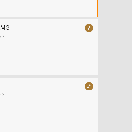
 AMG
კა
კა