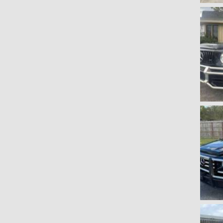
G 65 AMG
(0)