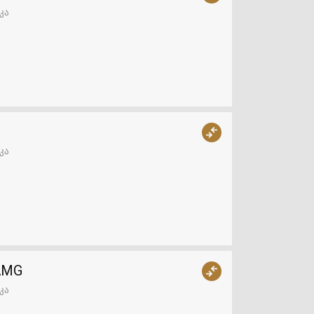
კა
კა
 AMG
კა