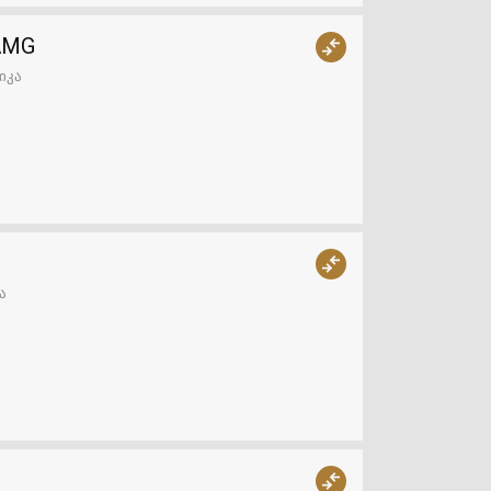
 AMG
იკა
ა