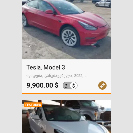
Tesla, Model 3
იყიდება
განუბაჟებელი
2022
66379 მილი
გზაში. საქართველოსკენ
9,900.00 $
$
₾
FEATURED