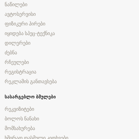
ნაწილები
ავტოსერვისი
ფიზიკური პირები
იყიდება სპეც-ტექნიკა
დილერები
ძებნა
რჩეულები
რეგისტრაცია
რეკლამის განთავსება
ᲡᲐᲡᲐᲠᲒᲔᲑᲚᲝ ᲑᲛᲣᲚᲔᲑᲘ
რეკვიზიტები
ბოლოს ნანახი
მომსახურება
ხშირად დასმული კითხვები