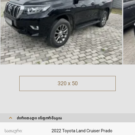
320 x 50
ᲫᲘᲠᲘᲗᲐᲓᲘ ᲘᲜᲤᲝᲠᲛᲐᲪᲘᲐ
სათაური
2022 Toyota Land Cruiser Prado