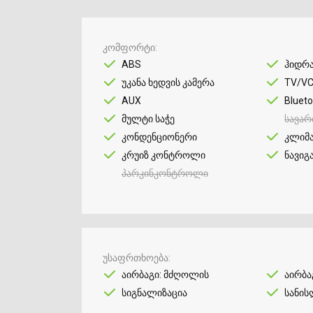
კომფორტი
ABS
ჰიდრ
უკანა ხედვის კამერა
TV/V
AUX
Bluet
მულტი საჭე
სავარ
კონდენციონერი
კლიმ
კრუიზ კონტროლი
ნავიგ
პარკინკონტროლი
უსაფრთხოება
აირბაგი: მძღოლის
აირბა
სიგნალიზაცია
სანის