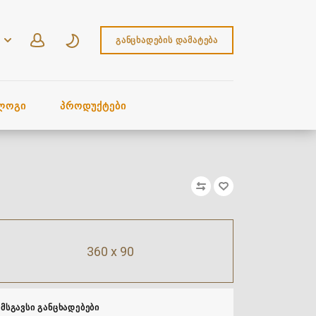
ᲒᲐᲜᲪᲮᲐᲓᲔᲑᲘᲡ ᲓᲐᲛᲐᲢᲔᲑᲐ
ᲚᲝᲒᲘ
ᲞᲠᲝᲓᲣᲥᲢᲔᲑᲘ
360 x 90
ᲛᲡᲒᲐᲕᲡᲘ ᲒᲐᲜᲪᲮᲐᲓᲔᲑᲔᲑᲘ