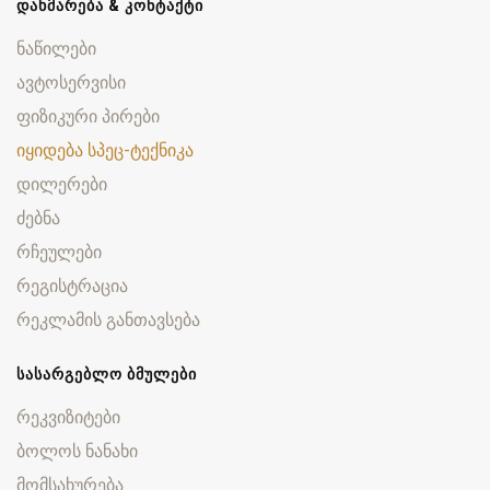
ᲓᲐᲮᲛᲐᲠᲔᲑᲐ & ᲙᲝᲜᲢᲐᲥᲢᲘ
ნაწილები
ავტოსერვისი
ფიზიკური პირები
იყიდება სპეც-ტექნიკა
დილერები
ძებნა
რჩეულები
რეგისტრაცია
რეკლამის განთავსება
ᲡᲐᲡᲐᲠᲒᲔᲑᲚᲝ ᲑᲛᲣᲚᲔᲑᲘ
რეკვიზიტები
ბოლოს ნანახი
მომსახურება