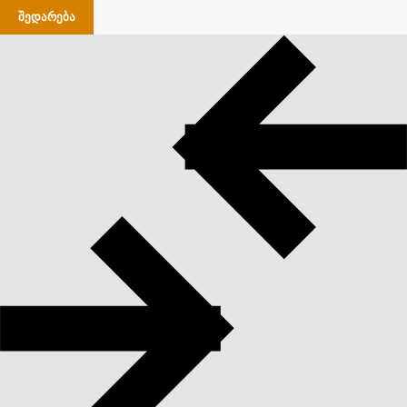
ᲨᲔᲓᲐᲠᲔᲑᲐ