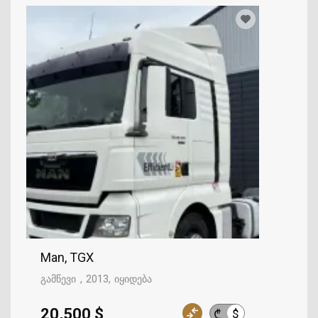
Man, TGX
გამწევი
2013
იყიდება
20,500 $
$
₾