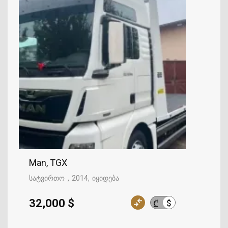
Man, TGX
სატვირთო
2014
იყიდება
32,000 $
$
₾