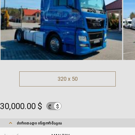
320 x 50
30,000.00 $
$
₾
ᲫᲘᲠᲘᲗᲐᲓᲘ ᲘᲜᲤᲝᲠᲛᲐᲪᲘᲐ