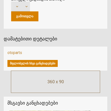
დამატებითი დეტალები
otoparts
ᲛᲤᲚᲝᲑᲔᲚᲘᲡ ᲡᲮᲕᲐ ᲒᲐᲜᲪᲮᲐᲓᲔᲑᲔᲑᲘ
360 x 90
მსგავსი განცხადებები