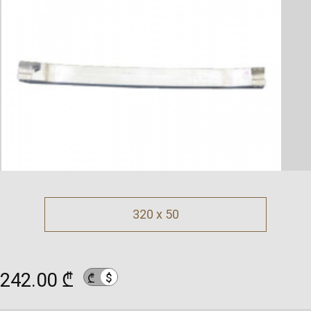
320 x 50
242.00 ₾
$
₾