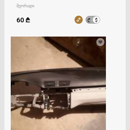
მეორადი
60 ₾
$
₾