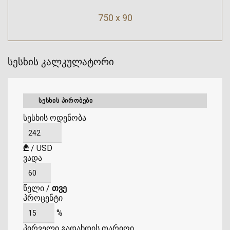
750 x 90
სესხის კალკულატორი
ᲡᲔᲡᲮᲘᲡ ᲞᲘᲠᲝᲑᲔᲑᲘ
სესხის ოდენობა
₾
/
USD
ვადა
წელი
/
თვე
პროცენტი
%
პირველი გადახდის თარიღი