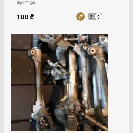
მეორადი
100 ₾
$
₾