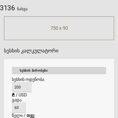
3136
ნახვა
750 x 90
სესხის კალკულატორი
ᲡᲔᲡᲮᲘᲡ ᲞᲘᲠᲝᲑᲔᲑᲘ
სესხის ოდენობა
₾
/
USD
ვადა
წელი
/
თვე