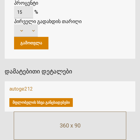
პროცენტი
%
პირველი გადახდის თარიღი
დამატებითი დეტალები
autoge212
ᲛᲤᲚᲝᲑᲔᲚᲘᲡ ᲡᲮᲕᲐ ᲒᲐᲜᲪᲮᲐᲓᲔᲑᲔᲑᲘ
360 x 90