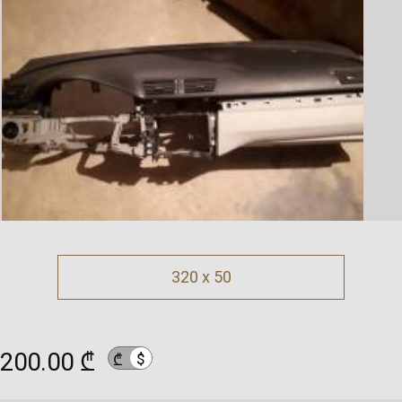
320 x 50
200.00 ₾
$
₾