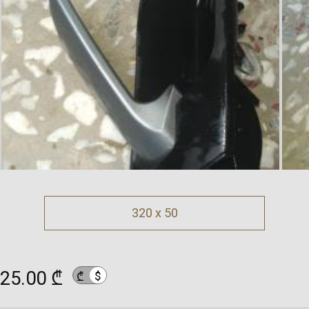
320 x 50
25.00 ₾
$
₾