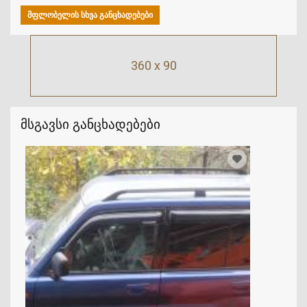
ᲛᲤᲚᲝᲑᲔᲚᲘᲡ ᲡᲮᲕᲐ ᲒᲐᲜᲪᲮᲐᲓᲔᲑᲔᲑᲘ
360 x 90
მსგავსი განცხადებები