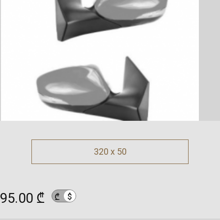
320 x 50
95.00 ₾
$
₾