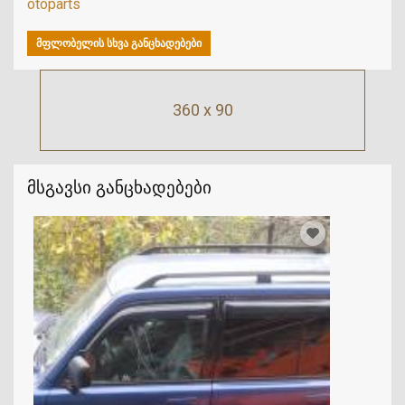
otoparts
ᲛᲤᲚᲝᲑᲔᲚᲘᲡ ᲡᲮᲕᲐ ᲒᲐᲜᲪᲮᲐᲓᲔᲑᲔᲑᲘ
360 x 90
მსგავსი განცხადებები