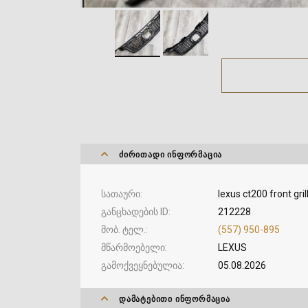
ᲫᲘᲠᲘᲗᲐᲓᲘ ᲘᲜᲤᲝᲠᲛᲐᲪᲘᲐ
სათაური
lexus ct200 front gr
განცხადების ID
212228
მობ. ტელ.
(557) 950-895
მწარმოებელი
LEXUS
გამოქვეყნებულია
05.08.2026
ᲓᲐᲛᲐᲢᲔᲑᲘᲗᲘ ᲘᲜᲤᲝᲠᲛᲐᲪᲘᲐ