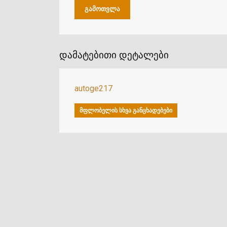
დამატებითი დეტალები
autoge217
ᲛᲤᲚᲝᲑᲔᲚᲘᲡ ᲡᲮᲕᲐ ᲒᲐᲜᲪᲮᲐᲓᲔᲑᲔᲑᲘ