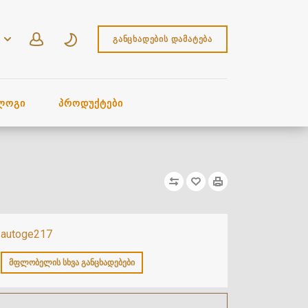
ᲒᲐᲜᲪᲮᲐᲓᲔᲑᲘᲡ ᲓᲐᲛᲐᲢᲔᲑᲐ
ᲚᲝᲒᲘ
ᲞᲠᲝᲓᲣᲥᲢᲔᲑᲘ
autoge217
ᲛᲤᲚᲝᲑᲔᲚᲘᲡ ᲡᲮᲕᲐ ᲒᲐᲜᲪᲮᲐᲓᲔᲑᲔᲑᲘ