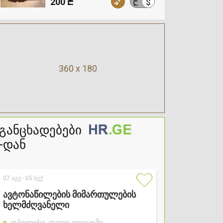
200 ₾
$
₾
360 x 180