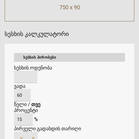
750 x 90
სესხის კალკულატორი
ᲡᲔᲡᲮᲘᲡ ᲞᲘᲠᲝᲑᲔᲑᲘ
სესხის ოდენობა
ვადა
წელი
/
თვე
პროცენტი
%
პირველი გადახდის თარიღი