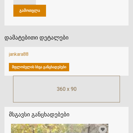
დამატებითი დეტალები
jankara88
ᲛᲤᲚᲝᲑᲔᲚᲘᲡ ᲡᲮᲕᲐ ᲒᲐᲜᲪᲮᲐᲓᲔᲑᲔᲑᲘ
360 x 90
მსგავსი განცხადებები