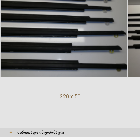
320 x 50
ᲫᲘᲠᲘᲗᲐᲓᲘ ᲘᲜᲤᲝᲠᲛᲐᲪᲘᲐ