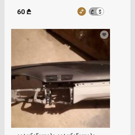
60 ₾
$
₾