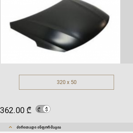
320 x 50
362.00 ₾
$
₾
ᲫᲘᲠᲘᲗᲐᲓᲘ ᲘᲜᲤᲝᲠᲛᲐᲪᲘᲐ