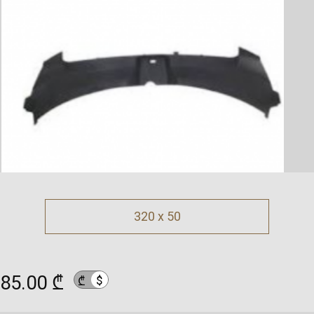
320 x 50
85.00 ₾
$
₾