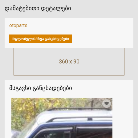
დამატებითი დეტალები
otoparts
ᲛᲤᲚᲝᲑᲔᲚᲘᲡ ᲡᲮᲕᲐ ᲒᲐᲜᲪᲮᲐᲓᲔᲑᲔᲑᲘ
360 x 90
მსგავსი განცხადებები