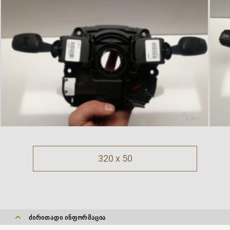
320 x 50
ᲫᲘᲠᲘᲗᲐᲓᲘ ᲘᲜᲤᲝᲠᲛᲐᲪᲘᲐ