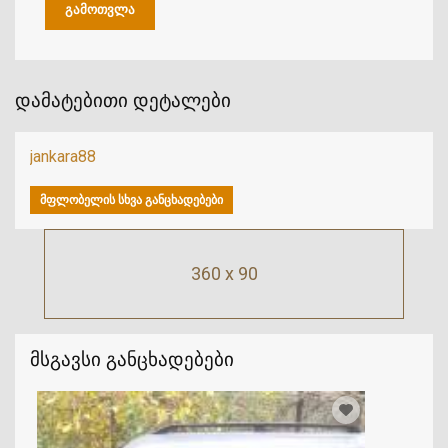
დამატებითი დეტალები
jankara88
ᲛᲤᲚᲝᲑᲔᲚᲘᲡ ᲡᲮᲕᲐ ᲒᲐᲜᲪᲮᲐᲓᲔᲑᲔᲑᲘ
360 x 90
მსგავსი განცხადებები