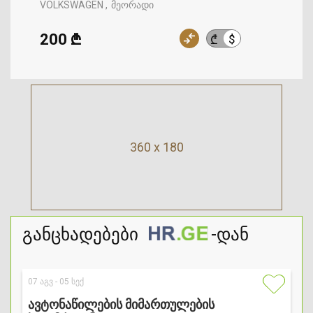
VOLKSWAGEN
მეორადი
200 ₾
$
₾
360 x 180