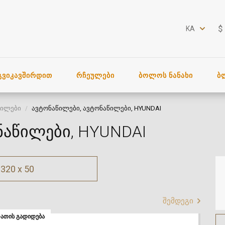
$
KA
ᲒᲕᲘᲙᲐᲕᲨᲘᲠᲓᲘᲗ
ᲠᲩᲔᲣᲚᲔᲑᲘ
ᲑᲝᲚᲝᲡ ᲜᲐᲜᲐᲮᲘ
Ბ
წილები
ავტონაწილები, ავტონაწილები, HYUNDAI
ნაწილები, HYUNDAI
320 x 50
შემდეგი
ᲐᲗᲘᲡ ᲒᲐᲓᲘᲓᲔᲑᲐ