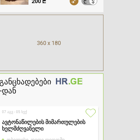
200 ₾
$
₾
360 x 180