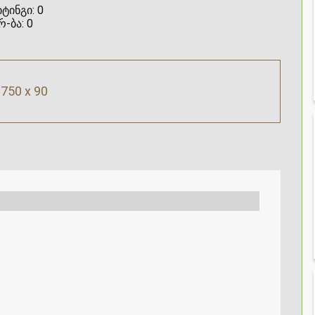
ტინგი:
0
რ-ბა:
0
750 x 90