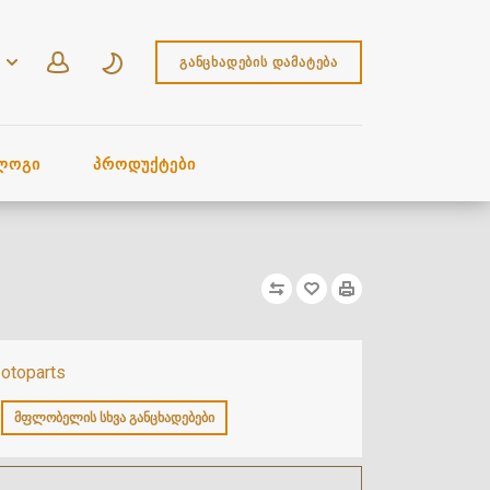
ᲒᲐᲜᲪᲮᲐᲓᲔᲑᲘᲡ ᲓᲐᲛᲐᲢᲔᲑᲐ
ᲚᲝᲒᲘ
ᲞᲠᲝᲓᲣᲥᲢᲔᲑᲘ
otoparts
ᲛᲤᲚᲝᲑᲔᲚᲘᲡ ᲡᲮᲕᲐ ᲒᲐᲜᲪᲮᲐᲓᲔᲑᲔᲑᲘ