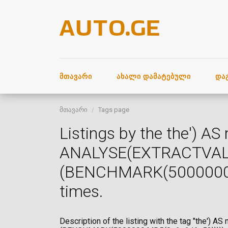
ᲛᲗᲐᲕᲐᲠᲘ
ᲐᲮᲐᲚᲘ ᲓᲐᲛᲐᲢᲔᲑᲣᲚᲘ
ᲓᲐ
მთავარი
Tags page
Listings by the the'
ANALYSE(EXTRACTVAL
(BENCHMARK(5000000,M
times.
Description of the listing with the tag "