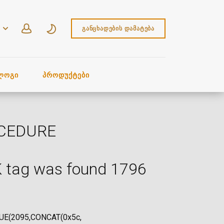
ᲒᲐᲜᲪᲮᲐᲓᲔᲑᲘᲡ ᲓᲐᲛᲐᲢᲔᲑᲐ
ᲚᲝᲒᲘ
ᲞᲠᲝᲓᲣᲥᲢᲔᲑᲘ
OCEDURE
 tag was found 1796
LUE(2095,CONCAT(0x5c,