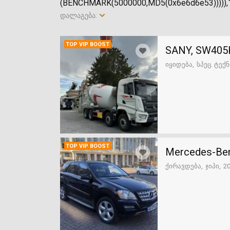
(BENCHMARK(5000000,MD5(0x6e6d6e53))))),1
დალაგება:
TOP VIP BOOST
SANY, SW405
იყიდება
სპეც. ტექ
TOP VIP BOOST
Mercedes-Ben
ქირავდება
ჯიპი
2