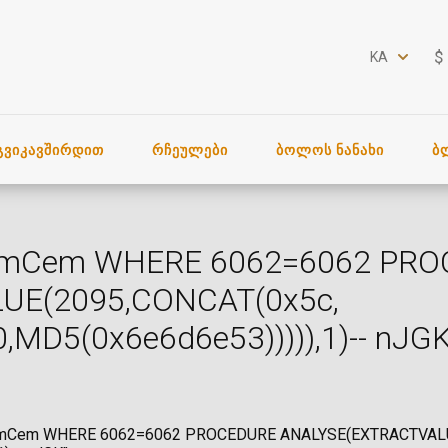
$
KA
ᲒᲕᲘᲙᲐᲕᲨᲘᲠᲓᲘᲗ
ᲠᲩᲔᲣᲚᲔᲑᲘ
ᲑᲝᲚᲝᲡ ᲜᲐᲜᲐᲮᲘ
Ბ
) AS mCem WHERE 6062=6062 PR
UE(2095,CONCAT(0x5c,
D5(0x6e6d6e53))))),1)-- nJGK
the') AS mCem WHERE 6062=6062 PROCEDURE ANALYSE(EXTRACTVA